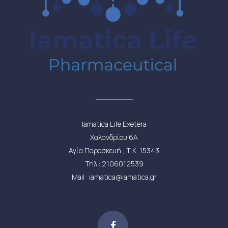
Iamatica Life Exetera
Χαλανδρίου 6Α
Αγία Παρασκευή , Τ.Κ. 15343
Τηλ : 2106012539
Mail : iamatica@iamatica.gr