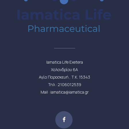
Iamatica Life Exetera
Χαλανδρίου 6Α
Αγία Παρασκευή , Τ.Κ. 15343
Τηλ : 2106012539
Mail : iamatica@iamatica.gr