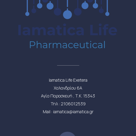
Iamatica Life Exetera
Χαλανδρίου 6Α
Αγία Παρασκευή , Τ.Κ. 15343
Τηλ : 2106012539
Mail : iamatica@iamatica.gr