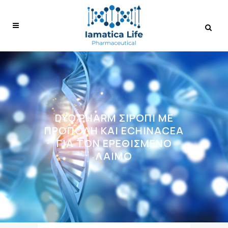
DYO PHARM ΣΙΡΌΠΙ ΜΕ
ΠΡΌΠΟΛΗ ΚΑΙ ECHINACEA
ΓΙΑ ΤΟΝ ΕΡΕΘΙΣΜΈΝΟ
ΛΑΙΜΌ