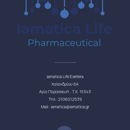
Iamatica Life Exetera
Χαλανδρίου 6Α
Αγία Παρασκευή , Τ.Κ. 15343
Τηλ : 2106012539
Mail : iamatica@iamatica.gr