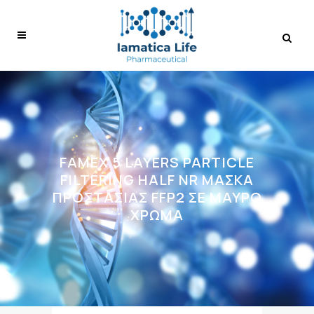
FAMEX 5 LAYERS PARTICLE
FILTERING HALF NR ΜΆΣΚΑ
ΠΡΟΣΤΑΣΊΑΣ FFP2 ΣΕ ΜΑΎΡΟ
ΧΡΏΜΑ