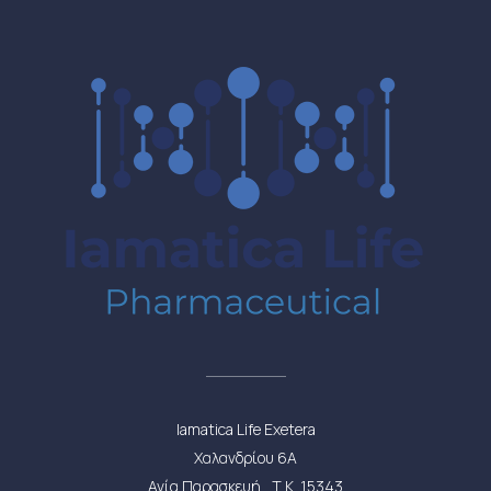
Iamatica Life Exetera
Χαλανδρίου 6Α
Αγία Παρασκευή , Τ.Κ. 15343