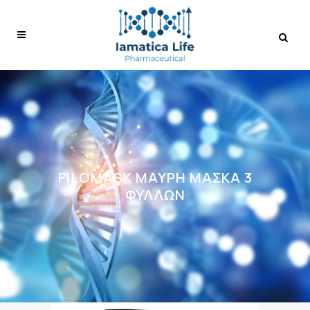
FILOMASK ΜΑΎΡΗ ΜΆΣΚΑ 3
ΦΎΛΛΩΝ