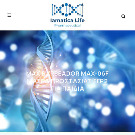
MAX BARBEADOR MAX-06F
ΜΆΣΚΑ ΠΡΟΣΤΑΣΊΑΣ FFP2
ΓΙΑ ΠΑΙΔΙΆ