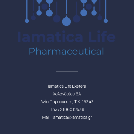
Iamatica Life Exetera
Χαλανδρίου 6Α
Αγία Παρασκευή , Τ.Κ. 15343
Τηλ : 2106012539
Mail : iamatica@iamatica.gr