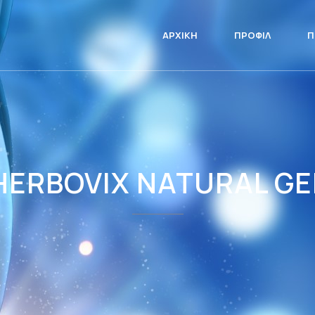
ΑΡΧΙΚΉ
ΠΡΟΦΊΛ
Π
HERBOVIX NATURAL GE