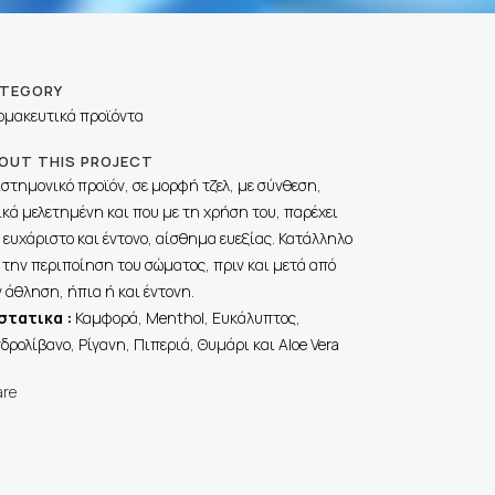
TEGORY
ρμακευτικά προϊόντα
OUT THIS PROJECT
στημονικό προϊόν, σε μορφή τζελ, με σύνθεση,
ικά μελετημένη και που με τη χρήση του, παρέχει
 ευχάριστο και έντονο, αίσθημα ευεξίας. Κατάλληλο
 την περιποίηση του σώματος, πριν και μετά από
 άθληση, ήπια ή και έντονη.
στατικα :
Καμφορά, Menthol, Ευκάλυπτος,
δρολίβανο, Ρίγανη, Πιπεριά, Θυμάρι και Aloe Vera
are