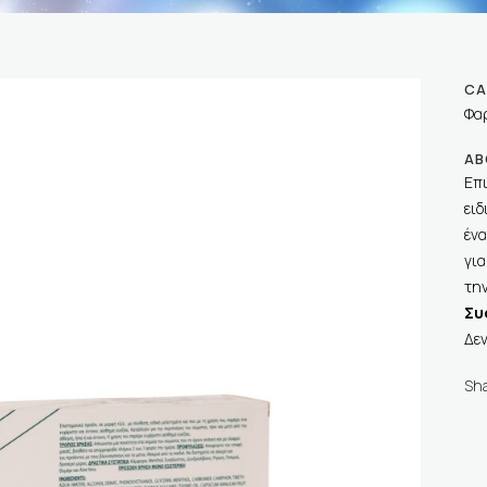
CA
Φα
AB
Επι
ειδ
ένα
για
την
Συ
Δεν
Sh