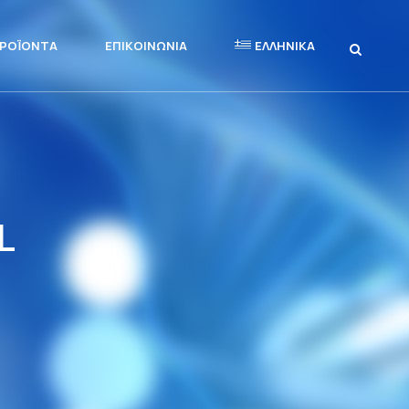
ΡΟΪΌΝΤΑ
ΕΠΙΚΟΙΝΩΝΊΑ
ΕΛΛΗΝΙΚΆ
L